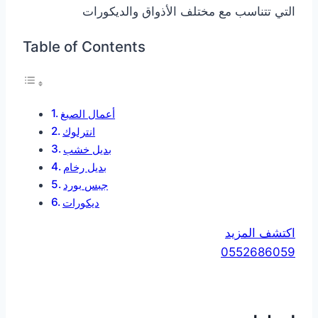
التي تتناسب مع مختلف الأذواق والديكورات
Table of Contents
أعمال الصبغ
انترلوك
بديل خشب
بديل رخام
جبس بورد
ديكورات
اكتشف المزيد
0552686059