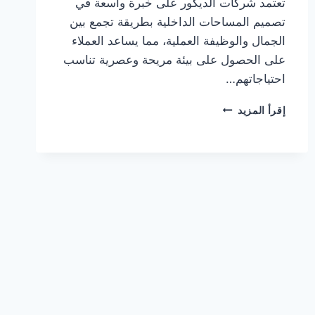
تعتمد شركات الديكور على خبرة واسعة في
تصميم المساحات الداخلية بطريقة تجمع بين
الجمال والوظيفة العملية، مما يساعد العملاء
على الحصول على بيئة مريحة وعصرية تناسب
احتياجاتهم…
شركة
إقرأ المزيد
ديكورات
في
عجمان
0544108445
خصم
30%