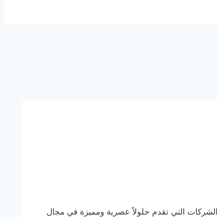
الشارقة تعد شركة تركيب بديل الرخام في الشارقة 0544108445 خصم 30% من أهم الشركات التي تقدم حلولاً عصرية ومميزة في مجال