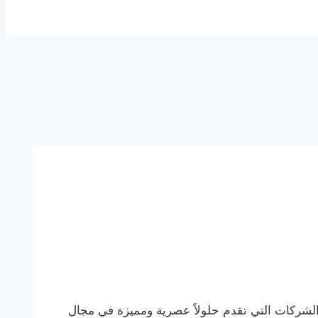
الشارقة تعد شركة تركيب بديل الرخام في الشارقة 0544108445 خصم 30% من أهم الشركات التي تقدم حلولاً عصرية ومميزة في مجال