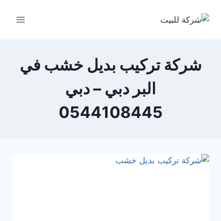
لتجاوز
لى
لمحتوى
شركة تركيب بديل خشب في
البر دبي – دبي
0544108445