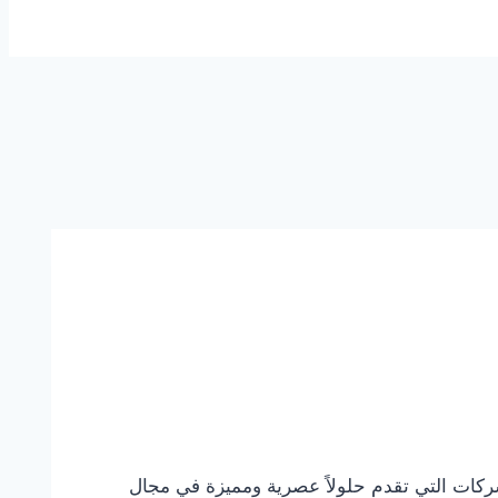
د شركة تركيب بديل خشب في عجمان 0544108445 خصم 30% من أهم الشركات التي تقدم حلولاً عصرية ومميزة في مجال