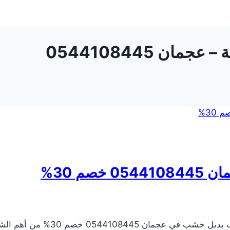
ن 0544108445
م 30%
شركة تركيب بديل خشب في عجمان تع