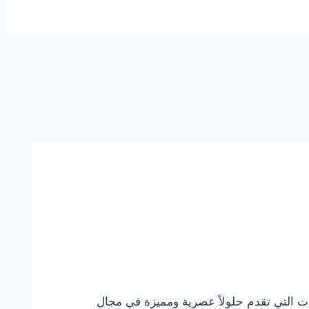
تركيب بديل خشب في العين 0544108445 خصم 30% من أهم الشركات التي تقدم حلولاً عصرية ومميزة في مجال