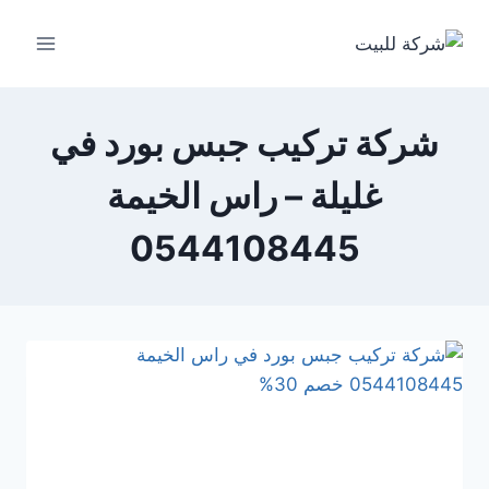
لتجاوز
لى
لمحتوى
شركة تركيب جبس بورد في
غليلة – راس الخيمة
0544108445