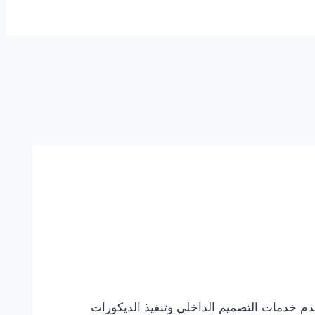
 القيوين 0544108445 خصم 30% من أهم الجهات التي تقدم خدمات التصميم الداخلي وتنفيذ الديكورات