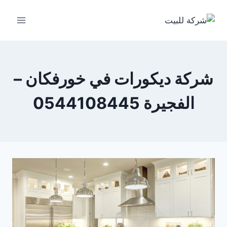
لتجاوز
لى
لمحتوى
شركة ديكورات في خورفكان –
الفجيرة 0544108445