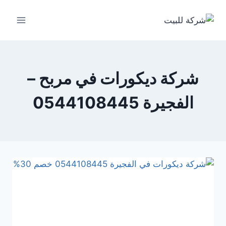
لتجاوز
لى
لمحتوى
شركة ديكورات في مربح –
الفجيرة 0544108445