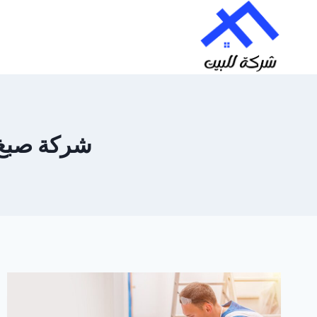
لتجاوز
لى
لمحتوى
شركة صبغ في 