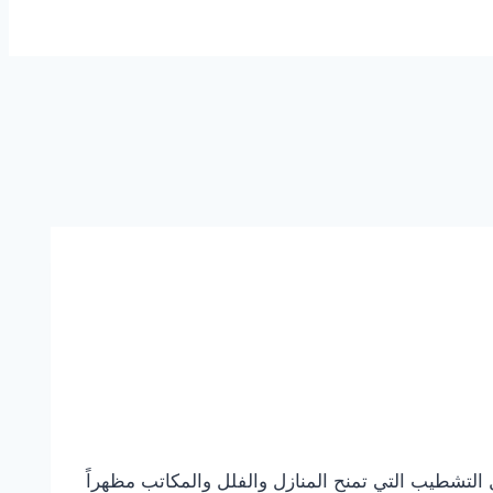
 الصبغ والدهانات من أهم مراحل التشطيب التي تمنح المنازل والفلل والمكاتب مظهراً