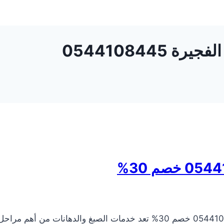
0544108445
شركة صبغ في الفجيرة شركة صبغ في الفجيرة 0544108445 خصم 30% تعد خدمات