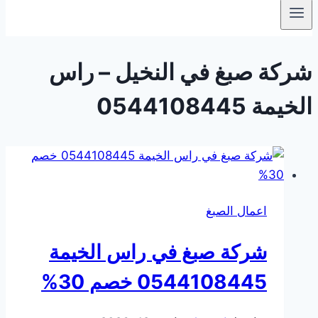
شركة صبغ في النخيل – راس
الخيمة 0544108445
اعمال الصبغ
شركة صبغ في راس الخيمة
0544108445 خصم 30%