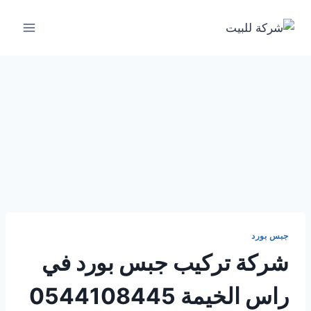
لتجاوز
لى
لمحتوى
جبس بورد
شركة تركيب جبس بورد في
راس الخيمة 0544108445